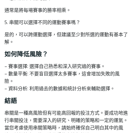
通常是將每場賽事的勝率相乘。
5. 串關可以選擇不同的運動賽事嗎？
是的，可以跨運動選擇，但建議至少對所選的運動有基本了
解。
如何降低風險？
– 賽事選擇: 選擇自己熟悉和深入研究過的賽事。
– 數量平衡: 不要盲目選擇太多賽事，這會增加失敗的風
險。
– 資料分析: 利用過去的數據和統計分析來輔助選擇。
結語
串關是一種高風險但有可能高回報的投注方式。要成功地進
行串關投注，需要深入的研究、明確的策略和一定的運氣。
當您考慮使用串關策略時，請始終確保自己明白其中的風