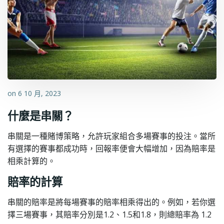
on
6 10 月, 2023
什麼是串關？
串關是一種賭博策略，允許玩家組合多場賽事的投注。當所
有選擇的賽事都成功時，回報率便會大幅增加，因為賠率是
相乘計算的。
賠率的計算
串關的賠率是將每場賽事的賠率相乘得出的。例如，若你選
擇三場賽事，其賠率分別是1.2、1.5和1.8，則總賠率為 1.2