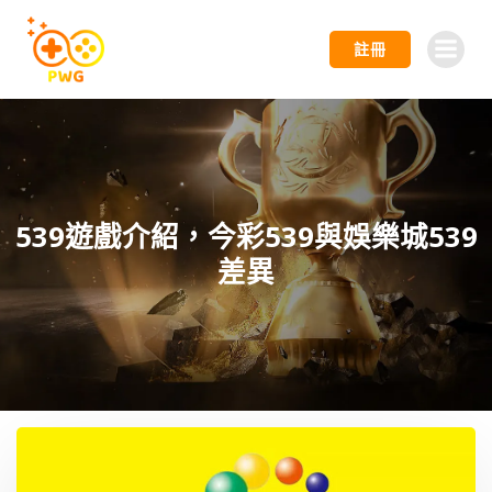
Skip
to
註冊
content
539遊戲介紹，今彩539與娛樂城539
差異