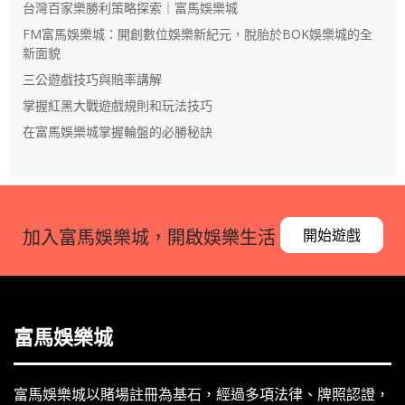
台灣百家樂勝利策略探索｜富馬娛樂城
FM富馬娛樂城：開創數位娛樂新紀元，脫胎於BOK娛樂城的全
新面貌
三公遊戲技巧與賠率講解
掌握紅黑大戰遊戲規則和玩法技巧
在富馬娛樂城掌握輪盤的必勝秘訣
開始遊戲
加入富馬娛樂城，開啟娛樂生活
富馬娛樂城
富馬娛樂城以賭場註冊為基石，經過多項法律、牌照認證，