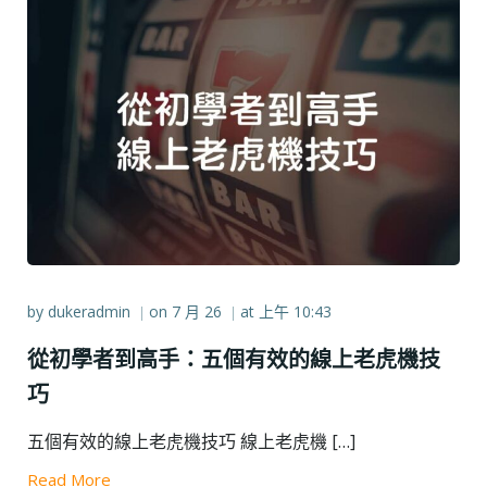
by
dukeradmin
on
7 月 26
at
上午 10:43
|
|
從初學者到高手：五個有效的線上老虎機技
巧
五個有效的線上老虎機技巧 線上老虎機 […]
Read More