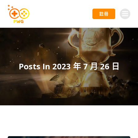
Skip
to
註冊
content
Posts In 2023 年 7 月 26 日